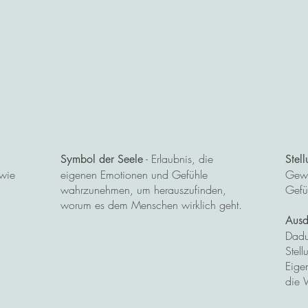
- Erlaubnis, die
Symbol der Seele
Stel
owie
eigenen Emotionen und Gefühle
Gewi
wahrzunehmen, um herauszufinden,
Gefü
worum es dem Menschen wirklich geht.
Ausd
Dadu
Stel
Eige
die 