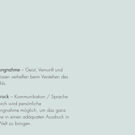
– Geist, Vernunft und
lungnahme
ssen verhelfen beim Verstehen des
hls.
– Kommunikation / Sprache
ruck
rch wird persönliche
lungnahme möglich, um das ganz
ne in einen adäquaten Ausdruck in
Welt zu bringen.