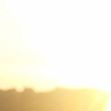
nun einmal so und ni
sein zu müssen.
Mensch sein heißt im
auch anders werden 
können."
Viktor Frankl