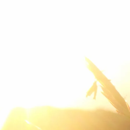
cht anders
mer,
zu